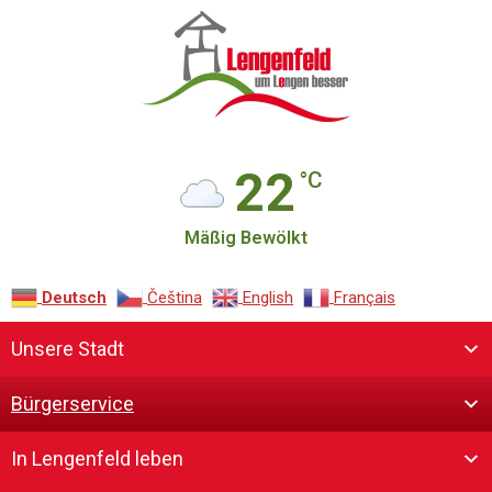
22
°C
Mäßig Bewölkt
Deutsch
Čeština‎
English
Français
Unsere Stadt
Bürgerservice
In Lengenfeld leben