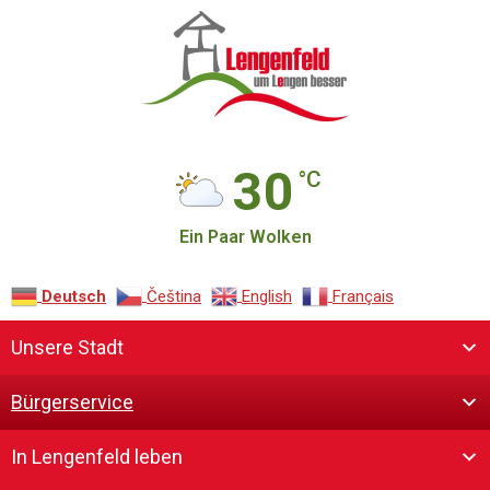
30
°C
Ein Paar Wolken
Deutsch
Čeština‎
English
Français
Unsere Stadt
Bürgerservice
In Lengenfeld leben