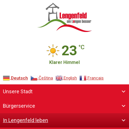
23
°C
Klarer Himmel
Deutsch
Čeština‎
English
Français
Unsere Stadt
Bürgerservice
In Lengenfeld leben