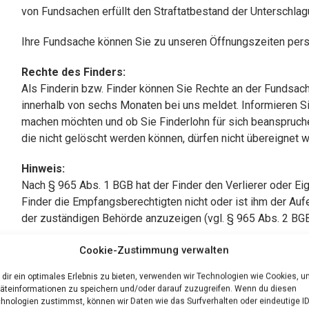
von Fundsachen erfüllt den Straftatbestand der Unterschlag
Ihre Fundsache können Sie zu unseren Öffnungszeiten pers
Rechte des Finders:
Als Finderin bzw. Finder können Sie Rechte an der Fundsac
innerhalb von sechs Monaten bei uns meldet. Informieren S
machen möchten und ob Sie Finderlohn für sich beanspruche
die nicht gelöscht werden können, dürfen nicht übereignet 
Hinweis:
Nach § 965 Abs. 1 BGB hat der Finder den Verlierer oder Ei
Finder die Empfangsberechtigten nicht oder ist ihm der Auf
der zuständigen Behörde anzuzeigen (vgl. § 965 Abs. 2 BGB
Folgende Gegenstände sind der
Cookie-Zustimmung verwalten
dir ein optimales Erlebnis zu bieten, verwenden wir Technologien wie Cookies, 
äteinformationen zu speichern und/oder darauf zuzugreifen. Wenn du diesen
hnologien zustimmst, können wir Daten wie das Surfverhalten oder eindeutige I