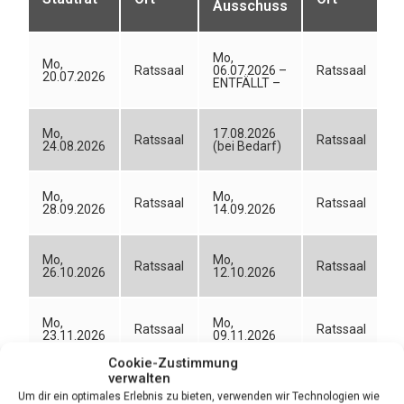
Ausschuss
Mo,
Mo,
Ratssaal
06.07.2026 –
Ratssaal
20.07.2026
ENTFÄLLT –
Mo,
17.08.2026
Ratssaal
Ratssaal
24.08.2026
(bei Bedarf)
Mo,
Mo,
Ratssaal
Ratssaal
28.09.2026
14.09.2026
Mo,
Mo,
Ratssaal
Ratssaal
26.10.2026
12.10.2026
Mo,
Mo,
Ratssaal
Ratssaal
23.11.2026
09.11.2026
Cookie-Zustimmung
verwalten
Mo,
Mo,
Ratssaal
Ratssaal
Um dir ein optimales Erlebnis zu bieten, verwenden wir Technologien wie
14.12.2026
07.12.2026