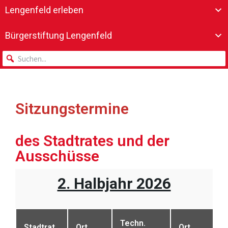
Lengenfeld erleben
Bürgerstiftung Lengenfeld
Sitzungstermine
des Stadtrates und der
Ausschüsse
2. Halbjahr 2026
Techn.
Stadtrat
Ort
Ort