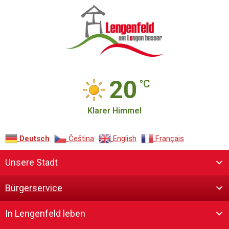
20
°C
Klarer Himmel
Deutsch
Čeština‎
English
Français
Unsere Stadt
Bürgerservice
In Lengenfeld leben