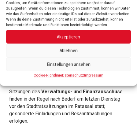
Cookies, um Geräteinformationen zu speichern und/oder darauf
zuzugreifen. Wenn du diesen Technologien zustimmst, können wir Daten
wie das Surfverhalten oder eindeutige IDs auf dieser Website verarbeiten.
Wenn du deine Zustimmung nicht erteilst oder zurückziehst, können
bestimmte Merkmale und Funktionen beeinträchtigt werden.
Akzeptieren
Beginn
Beginn
Beginn Sitzung
Sitzung
Sitzung
Verwaltungs- und
Techn.
Ablehnen
Stadtrat
Finanzausschuss
Ausschuss
Einstellungen ansehen
19:00 Uhr
18:00 Uhr
18:30 Uhr
Cookie-Richtlinie
Datenschutz
Impressum
Sitzungen des
Verwaltungs- und Finanzausschuss
finden in der Regel nach Bedarf am letzten Dienstag
vor den Stadtratssitzungen im Ratssaal statt;
gesonderte Einladungen und Bekanntmachungen
erfolgen.