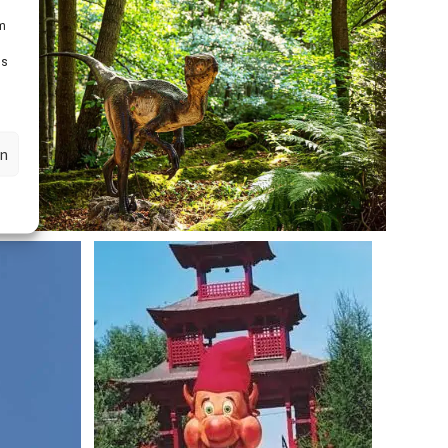
um
Ds
en