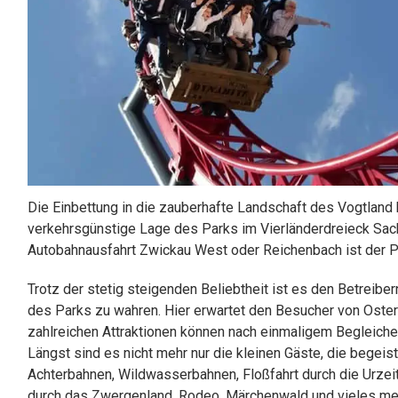
Die Einbettung in die zauberhafte Landschaft des Vogtlan
verkehrsgünstige Lage des Parks im Vierländerdreieck Sac
Autobahnausfahrt Zwickau West oder Reichenbach ist der P
Trotz der stetig steigenden Beliebtheit ist es den Betreibe
des Parks zu wahren. Hier erwartet den Besucher von Oster
zahlreichen Attraktionen können nach einmaligem Begleichen
Längst sind es nicht mehr nur die kleinen Gäste, die begeist
Achterbahnen, Wildwasserbahnen, Floßfahrt durch die Urzeit
durch das Zwergenland, Rodeo, Märchenwald und vieles me