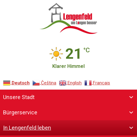
21
°C
Klarer Himmel
Deutsch
Čeština‎
English
Français
Unsere Stadt
Bürgerservice
In Lengenfeld leben