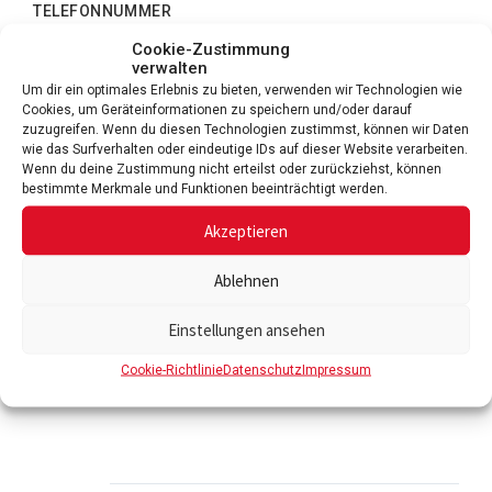
TELEFONNUMMER
Cookie-Zustimmung
verwalten
Um dir ein optimales Erlebnis zu bieten, verwenden wir Technologien wie
Cookies, um Geräteinformationen zu speichern und/oder darauf
Sind alle Angaben korrekt?
zuzugreifen. Wenn du diesen Technologien zustimmst, können wir Daten
wie das Surfverhalten oder eindeutige IDs auf dieser Website verarbeiten.
Wenn du deine Zustimmung nicht erteilst oder zurückziehst, können
DATENSCHUTZERKLÄRUNG
bestimmte Merkmale und Funktionen beeinträchtigt werden.
ICH HABE DIE
DATENSCHUTZERKLÄRUNG
GELESEN
UND BIN DAMIT EINVERSTANDEN.
Akzeptieren
Ablehnen
SCHADEN MELDEN
Einstellungen ansehen
Mit
*
gekennzeichnete Felder müssen ausgefüllt
werden!
Cookie-Richtlinie
Datenschutz
Impressum