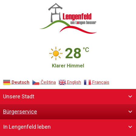
28
°C
Klarer Himmel
Deutsch
Čeština‎
English
Français
Unsere Stadt
Bürgerservice
In Lengenfeld leben