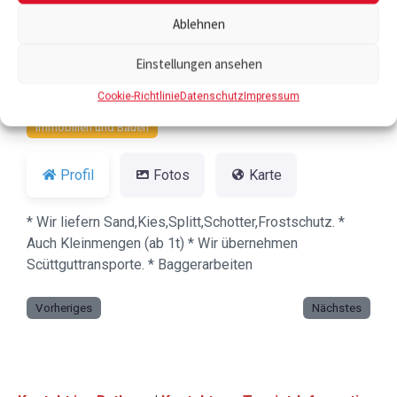
Vorheriges
Nächste
Ablehnen
Einstellungen ansehen
Cookie-Richtlinie
Datenschutz
Impressum
Ort Kategorien:
Dienstleistung
Handel
Immobilien und Bauen
Profil
Fotos
Karte
* Wir liefern Sand,Kies,Splitt,Schotter,Frostschutz. *
Auch Kleinmengen (ab 1t) * Wir übernehmen
Scüttguttransporte. * Baggerarbeiten
Vorheriges
Nächstes