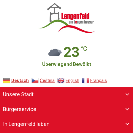
23
°C
Überwiegend Bewölkt
Deutsch
Čeština‎
English
Français
Unsere Stadt
Bürgerservice
In Lengenfeld leben